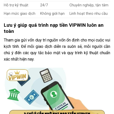
Hỗ trợ kỹ thuật
24/7
Chuyên nghiệp, tận tâm
Hạn mức giao dịch
Không giới hạn
Linh hoạt theo nhu cầu
Lưu ý giúp quá trình nạp tiền VIPWIN luôn an
toàn
Tham gia gửi vốn duy trì nguồn vốn ổn định cho mọi cuộc vui
kịch tính. Để mỗi giao dịch diễn ra suôn sẻ, mỗi người cần
chú ý đến các quy tắc bảo mật và quy trình kỹ thuật chuẩn
xác nhất hiện nay.