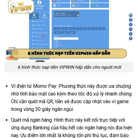
6 hình thức nạp tiền VIPWIN hấp dẫn cho người mới
Ví điện tử Momo Pay: Phương thức này được ưa chuộng
nhờ tính bảo mật cao kèm theo tốc độ xử lý nhanh chóng.
Chỉ cần quét mã QR, tiền sẽ được cập nhật vào ví game
trong vòng 30 giây ngắn ngủi.
Quét mã ngân hàng: Hình thức này kết nối trực tiếp với
ứng dụng Banking của hầu hết các ngân hàng nội địa hiện
nay. Ưu điểm lớn nhất là không tốn phí thủ tục, đảm bảo