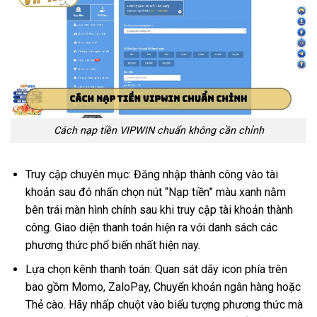
Cách nạp tiền VIPWIN chuẩn không cần chỉnh
Truy cập chuyên mục: Đăng nhập thành công vào tài
khoản sau đó nhấn chọn nút “Nạp tiền” màu xanh nằm
bên trái màn hình chính sau khi truy cập tài khoản thành
công. Giao diện thanh toán hiện ra với danh sách các
phương thức phổ biến nhất hiện nay.
Lựa chọn kênh thanh toán: Quan sát dãy icon phía trên
bao gồm Momo, ZaloPay, Chuyển khoản ngân hàng hoặc
Thẻ cào. Hãy nhấp chuột vào biểu tượng phương thức mà