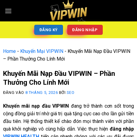
ĐĂNG KÝ
ĐĂNG NHẬP
Home
-
Khuyến Mại VIPWIN
-
Khuyến Mãi Nạp Đầu VIPWIN
– Phần Thưởng Cho Lính Mới
Khuyến Mãi Nạp Đầu VIPWIN – Phần
Thưởng Cho Lính Mới
ĐĂNG VÀO
8 THÁNG 5, 2026
BỞI
SEO
Khuyến mãi nạp đầu VIPWIN
đang trở thành cơn sốt trong
cộng đồng giải trí nhờ giá trị quà tặng cực cao cho lần gửi tiền
đầu tiên. Hệ thống thiết kế chào đón mọi thành viên với phần
quà khởi nghiệp vô cùng hấp dẫn. Việc thực hiện
đăng nhập
VIPWIN.HEALTH
tiếp cận nhanh chóng với các ưu đãi được