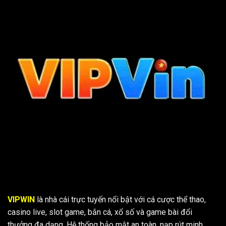
VIPWIN
là nhà cái trực tuyến nổi bật với cá cược thể thao,
casino live, slot game, bắn cá, xổ số và game bài đổi
thưởng đa dạng. Hệ thống bảo mật an toàn, nạp rút minh