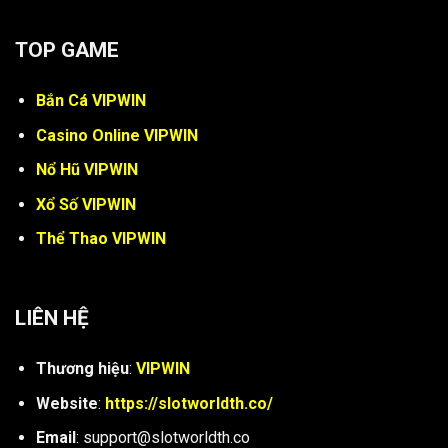
TOP GAME
Bắn Cá VIPWIN
Casino Online VIPWIN
Nổ Hũ VIPWIN
Xổ Số VIPWIN
Thể Thao VIPWIN
LIÊN HỆ
Thương hiệu
:
VIPWIN
Website
:
https://slotworldth.co/
Email
:
support@slotworldth.co