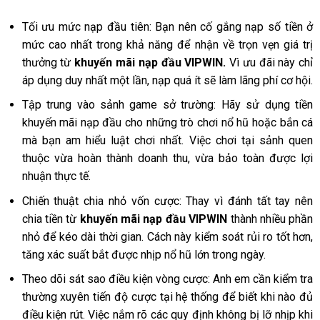
Tối ưu mức nạp đầu tiên: Bạn nên cố gắng nạp số tiền ở
mức cao nhất trong khả năng để nhận về trọn vẹn giá trị
thưởng từ
khuyến mãi nạp đầu VIPWIN.
Vì ưu đãi này chỉ
áp dụng duy nhất một lần, nạp quá ít sẽ làm lãng phí cơ hội.
Tập trung vào sảnh game sở trường: Hãy sử dụng tiền
khuyến mãi nạp đầu cho những trò chơi nổ hũ hoặc bắn cá
mà bạn am hiểu luật chơi nhất. Việc chơi tại sảnh quen
thuộc vừa hoàn thành doanh thu, vừa bảo toàn được lợi
nhuận thực tế.
Chiến thuật chia nhỏ vốn cược: Thay vì đánh tất tay nên
chia tiền từ
khuyến mãi nạp đầu VIPWIN
thành nhiều phần
nhỏ để kéo dài thời gian. Cách này kiểm soát rủi ro tốt hơn,
tăng xác suất bắt được nhịp nổ hũ lớn trong ngày.
Theo dõi sát sao điều kiện vòng cược: Anh em cần kiểm tra
thường xuyên tiến độ cược tại hệ thống để biết khi nào đủ
điều kiện rút. Việc nắm rõ các quy định không bị lỡ nhịp khi