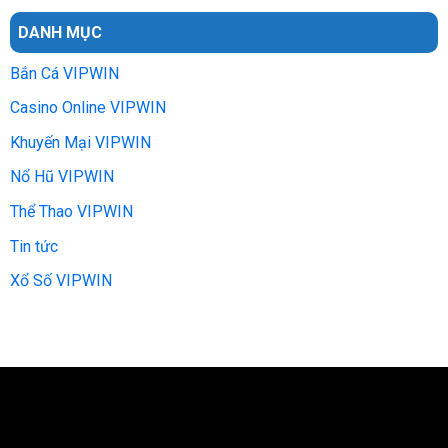
DANH MỤC
Bắn Cá VIPWIN
Casino Online VIPWIN
Khuyến Mại VIPWIN
Nổ Hũ VIPWIN
Thể Thao VIPWIN
Tin tức
Xổ Số VIPWIN