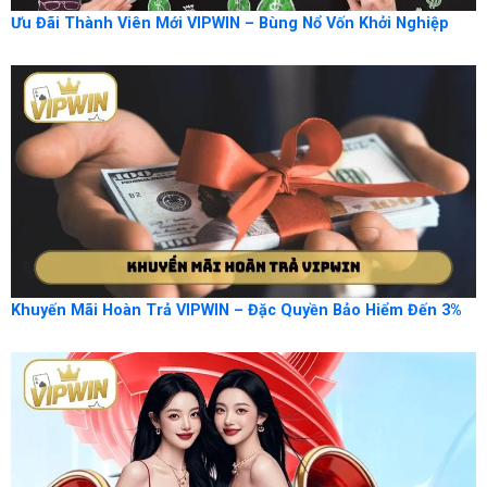
Ưu Đãi Thành Viên Mới VIPWIN – Bùng Nổ Vốn Khởi Nghiệp
Khuyến Mãi Hoàn Trả VIPWIN – Đặc Quyền Bảo Hiểm Đến 3%