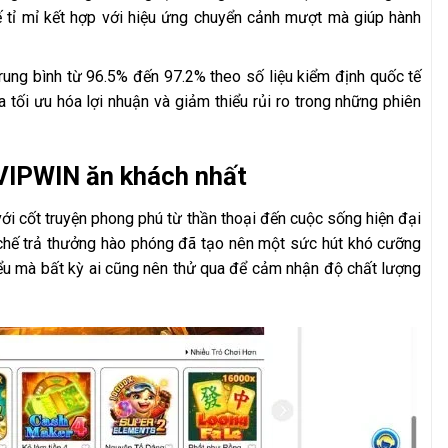
 tỉ mỉ kết hợp với hiệu ứng chuyển cảnh mượt mà giúp hành
rung bình từ 96.5% đến 97.2% theo số liệu kiểm định quốc tế
 tối ưu hóa lợi nhuận và giảm thiểu rủi ro trong những phiên
VIPWIN ăn khách nhất
i cốt truyện phong phú từ thần thoại đến cuộc sống hiện đại
 chế trả thưởng hào phóng đã tạo nên một sức hút khó cưỡng
biểu mà bất kỳ ai cũng nên thử qua để cảm nhận độ chất lượng