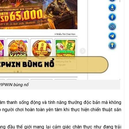
VIPWIN bùng nổ
 âm thanh sống động và tính năng thưởng độc bản mà không
 người chơi hoàn toàn yên tâm khi thực hiện chiến thuật săn
àng đầu thế giới mang lại cảm giác chân thực như đang trải