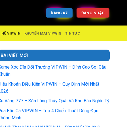
ĐĂNG KÝ
ĐĂNG NHẬP
 HŨ VIPWIN
KHUYẾN MẠI VIPWIN
TIN TỨC
BÀI VIẾT MỚI
Game Xóc Đĩa Đổi Thưởng VIPWIN – Đỉnh Cao Soi Cầu
Chuẩn
Điều Khoản Điều Kiện VIPWIN – Quy Định Mới Nhất
2026
Xu Vàng 777 – Săn Lùng Thủy Quái Và Kho Báu Nghìn Tỷ
Vua Bắn Cá VIPWIN – Top 4 Chiến Thuật Dùng Đạn
Thông Minh