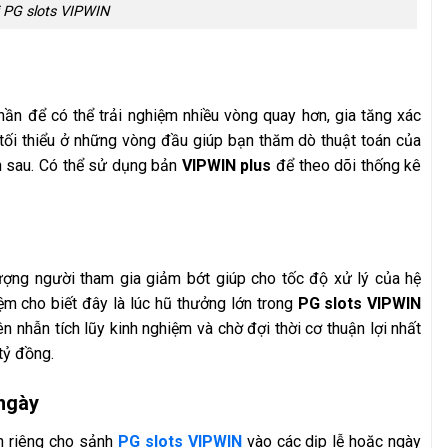
 PG slots VIPWIN
hần để có thể trải nghiệm nhiều vòng quay hơn, gia tăng xác
ối thiểu ở những vòng đầu giúp bạn thăm dò thuật toán của
ạn sau. Có thể sử dụng bản
VIPWIN plus
để theo dõi thống kê
ng người tham gia giảm bớt giúp cho tốc độ xử lý của hệ
ệm cho biết đây là lúc hũ thưởng lớn trong
PG slots VIPWIN
 nhẫn tích lũy kinh nghiệm và chờ đợi thời cơ thuận lợi nhất
tỷ đồng.
ngày
nh riêng cho sảnh
PG slots VIPWIN
vào các dịp lễ hoặc ngày