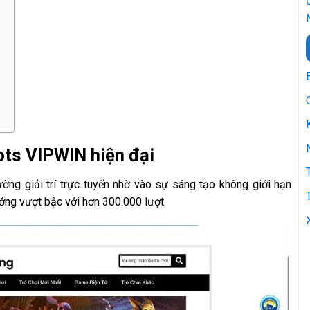
ts VIPWIN hiện đại
ờng giải trí trực tuyến nhờ vào sự sáng tạo không giới hạn
ởng vượt bậc với hơn 300.000 lượt.