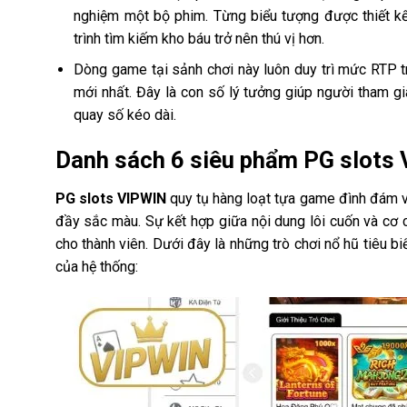
nghiệm một bộ phim. Từng biểu tượng được thiết kế
trình tìm kiếm kho báu trở nên thú vị hơn.
Dòng game tại sảnh chơi này luôn duy trì mức RTP t
mới nhất. Đây là con số lý tưởng giúp người tham gia
quay số kéo dài.
Danh sách 6 siêu phẩm PG slots 
PG slots VIPWIN
quy tụ hàng loạt tựa game đình đám vớ
đầy sắc màu. Sự kết hợp giữa nội dung lôi cuốn và cơ
cho thành viên. Dưới đây là những trò chơi nổ hũ tiêu 
của hệ thống: