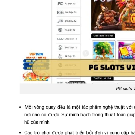
PG slots 
Mỗi vòng quay đều là một tác phẩm nghệ thuật với
nơi nào có được. Sự minh bạch trong thuật toán giúp
hũ của mình.
Các trò chơi được phát triển bởi đơn vị cung cấp h