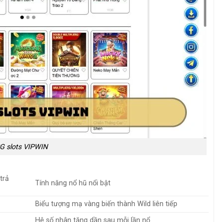
G slots VIPWIN
trả
Tính năng nổ hũ nổi bật
Biểu tượng mạ vàng biến thành Wild liên tiếp
Hệ số nhân tăng dần sau mỗi lần nổ