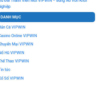
Ưu Đãi Thành Viên Mới VIPWIN – Bùng Nổ Vốn Khởi
Nghiệp
DANH MỤC
Bắn Cá VIPWIN
Casino Online VIPWIN
Khuyến Mại VIPWIN
Nổ Hũ VIPWIN
Thể Thao VIPWIN
Tin tức
Xổ Số VIPWIN