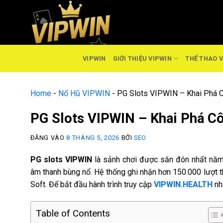
VIPWIN
GIỚI THIỆU VIPWIN
THỂ THAO 
Home
-
Nổ Hũ VIPWIN
-
PG Slots VIPWIN – Khai Phá 
PG Slots VIPWIN – Khai Phá C
ĐĂNG VÀO
8 THÁNG 5, 2026
BỞI
SEO
PG slots VIPWIN
là sảnh chơi được săn đón nhất năm
âm thanh bùng nổ. Hệ thống ghi nhận hơn 150.000 lượt 
Soft. Để bắt đầu hành trình truy cập
VIPWIN.HEALTH
nh
Table of Contents